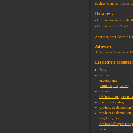
de 2m3 et sur les mêmes co
Horaires :
- Du lundi au samedi, de 
- Le dimanche de 9h à 12h
Attention, pour éviter la fi
Adresse :
A l’angle de l’avenue G. P
Les déchets acceptés 
Bois,
cartons,
encombrants
,
journaux, magazines,
métaux,
déchets d’équipements é
pneus non jantés,
produits de démolition (
produits de démolition in
végétaux, terre...
déchets ménagers toxiq
verre
,