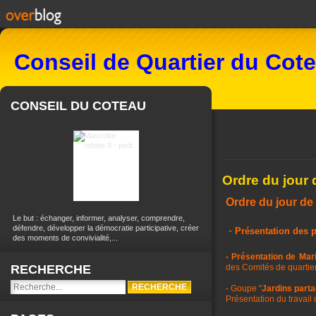
Conseil de Quartier du Cot
CONSEIL DU COTEAU
Ordre du jour 
Ordre du jour de
Le but : échanger, informer, analyser, comprendre,
défendre, développer la démocratie participative, créer
-
Présentation
des p
des moments de convivialité,...
- Présentation de Mar
RECHERCHE
des Comités de quartier
- Goupe "
Jardins part
Présentation du travail 