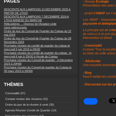
PAGES
- Groupe
Ecologie
Présentation des axes d
DESCENTE AUX LAMPIONS 13 DECEMBRE 2025 A
PARTIR DE 17H15
- projet d'
AMAP
sur Ca
DESCENTE AUX LAMPIONS 7 DECEMBRE 2024 A
Les AMAP - Association
17H15 ANNEXE DU MARCHE
paysanne et biologiqu
Hélicoptères ... réponse de l'Aviation civile
Liens intéressants
Le principe est de
crée
Ordre du jour du Conseil de Quartier du Coteau du 22
de celui-ci à un prix é
mai 2024
Intervention et débat.
Ordre du jour du Conseil de Quartier du Coteau du 28
Novembre 2024
- Convivialité
Prochaine réunion du comité de quartier du coteau le
mercredi 5 juin 2019 à 20h30
Comme "Troc ta recette
Prochaine réunion du comité de quartier du coteau : le
un bilan de cette action
mercredi 6 juin à 20h30 à l'école du Coteau
Prochaine réunion du Conseil de quartier : 4 Décembre
- Bénévolat
2023 à 20H00
Une nouvelle associati
Prochaine réunion du Conseil de quartier du Coteau le
30 mars 2023 à 20H00
-
Blog
Faut-il mettre les coor
THÈMES
-
Discussion sur les p
Convivialité
(57)
Compte-rendus des réunions
(42)
Ordre du jour de la réunion à venir
(35)
Agenda Réunion Comité de Quartier
(14)