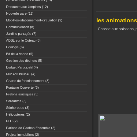
Présentation des réunions
(13)
Descente aux lampions
(12)
Nouvelle gare
(12)
les animation
Mobilités-stationnement-circulation
(9)
Communication
(8)
Chasse aux poissons, p
Jardins partagés
(7)
ADSL sur le Coteau
(6)
Ecologie
(6)
Bd de la Vanne
(5)
Gestion des déchets
(5)
Budget Participatif
(4)
Mur Anti Bruit A6
(4)
Charte de fonctionnement
(3)
Fontaine Couverte
(3)
Frelons asiatiques
(3)
Solidarités
(3)
Sécheresse
(3)
Hélicoptères
(2)
PLU
(2)
Parlons de Cachan Ensemble
(2)
Projets immobiliers
(2)