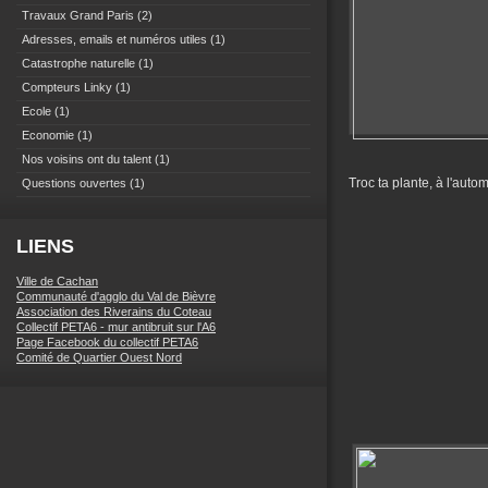
Travaux Grand Paris
(2)
Adresses, emails et numéros utiles
(1)
Catastrophe naturelle
(1)
Compteurs Linky
(1)
Ecole
(1)
Economie
(1)
Nos voisins ont du talent
(1)
Troc ta plante, à l'aut
Questions ouvertes
(1)
LIENS
Ville de Cachan
Communauté d'agglo du Val de Bièvre
Association des Riverains du Coteau
Collectif PETA6 - mur antibruit sur l'A6
Page Facebook du collectif PETA6
Comité de Quartier Ouest Nord