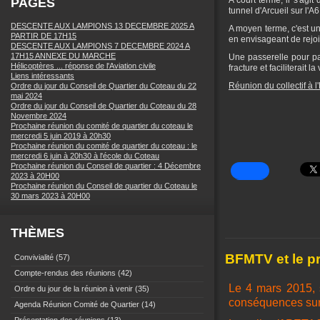
A court terme, il s'agi
PAGES
tunnel d'Arcueil sur l'A
DESCENTE AUX LAMPIONS 13 DECEMBRE 2025 A
A moyen terme, c'est un
PARTIR DE 17H15
en envisageant de rejoi
DESCENTE AUX LAMPIONS 7 DECEMBRE 2024 A
17H15 ANNEXE DU MARCHE
Une passerelle pour pas
Hélicoptères ... réponse de l'Aviation civile
fracture et faciliterait 
Liens intéressants
Réunion du collectif à 
Ordre du jour du Conseil de Quartier du Coteau du 22
mai 2024
Ordre du jour du Conseil de Quartier du Coteau du 28
Novembre 2024
Prochaine réunion du comité de quartier du coteau le
mercredi 5 juin 2019 à 20h30
Prochaine réunion du comité de quartier du coteau : le
mercredi 6 juin à 20h30 à l'école du Coteau
Prochaine réunion du Conseil de quartier : 4 Décembre
2023 à 20H00
Prochaine réunion du Conseil de quartier du Coteau le
30 mars 2023 à 20H00
THÈMES
BFMTV et le pr
Convivialité
(57)
Compte-rendus des réunions
(42)
Le 4 mars 2015, s
Ordre du jour de la réunion à venir
(35)
conséquences sur 
Agenda Réunion Comité de Quartier
(14)