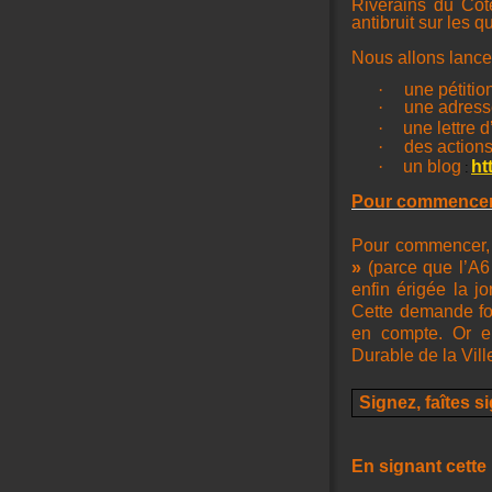
Riverains du Cote
antibruit sur les
Nous allons lancer
·
une pétitio
·
une adress
·
une lettre d
·
des action
·
un blog
ht
:
Pour commencer :
Pour commencer, 
»
(parce que l’A6 
enfin érigée la j
Cette demande for
en compte. Or e
Durable de la Vill
Signez, faîtes s
En signant cette p