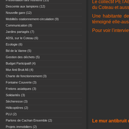
Présentation des réunions
(13)
Le collectif PETA
Descente aux lampions
(12)
du Coteau et auss
Nouvelle gare
(12)
Une habitante de
Mobilités-stationnement-circulation
(9)
témoigné elle-aus
Communication
(8)
Pour voir l'interv
Jardins partagés
(7)
ADSL sur le Coteau
(6)
Ecologie
(6)
Bd de la Vanne
(5)
Gestion des déchets
(5)
Budget Participatif
(4)
Mur Anti Bruit A6
(4)
Charte de fonctionnement
(3)
Fontaine Couverte
(3)
Frelons asiatiques
(3)
Solidarités
(3)
Sécheresse
(3)
Hélicoptères
(2)
PLU
(2)
Le mur antibruit 
Parlons de Cachan Ensemble
(2)
Projets immobiliers
(2)