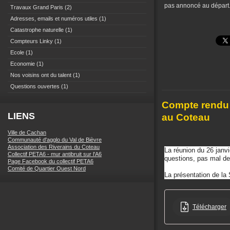
pas annoncé au départ
Travaux Grand Paris
(2)
Adresses, emails et numéros utiles
(1)
Catastrophe naturelle
(1)
Compteurs Linky
(1)
Ecole
(1)
Economie
(1)
Nos voisins ont du talent
(1)
Questions ouvertes
(1)
Compte rendu e
LIENS
au Coteau
Ville de Cachan
Communauté d'agglo du Val de Bièvre
Association des Riverains du Coteau
La réunion du 26 janv
Collectif PETA6 - mur antibruit sur l'A6
questions, pas mal de
Page Facebook du collectif PETA6
Comité de Quartier Ouest Nord
La présentation de la
Télécharger