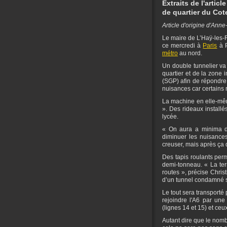
Extraits de l'artic
de quartier du Cot
Article d'origine d'Ann
Le maire de L’Haÿ-les-R
ce mercredi à
Paris
à P
métro
au nord.
Un double tunnelier va 
quartier et de la zone i
(SGP) afin de répondre
nuisances car certains r
La machine en elle-même 
». Des rideaux install
lycée.
« On aura a minima de
diminuer les nuisances
creuser, mais après ça 
Des tapis roulants per
demi-tonneau. « La terr
routes », précise Christ
d’un tunnel condamné si
Le tout sera transport
rejoindre l'A6 par une
(lignes 14 et 15) et ce
Autant dire que le nomb