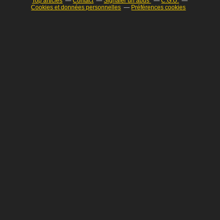
Top articles
Contact
Signaler un abus
C.G.U.
Cookies et données personnelles
Préférences cookies