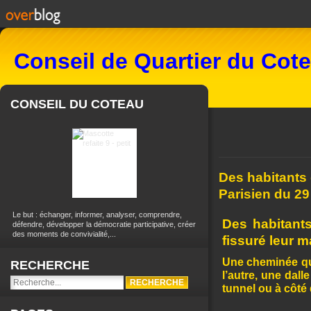
Conseil de Quartier du Cot
CONSEIL DU COTEAU
Des habitants 
Parisien du 29
Le but : échanger, informer, analyser, comprendre,
Des habitants
défendre, développer la démocratie participative, créer
des moments de convivialité,...
fissuré leur m
Une cheminée qui
RECHERCHE
l’autre, une dal
tunnel ou à côté