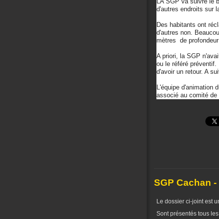
LA SGP va suivre le br
d'autres endroits sur l
Des habitants ont récl
d'autres non. Beaucou
mètres de profondeur 
A priori, la SGP n'ava
ou le référé préventif
d'avoir un retour. A sui
L'équipe d'animation
associé au comité de s
SGP Cachan - 
Le dossier ci-joint est 
Sont présentés tous les