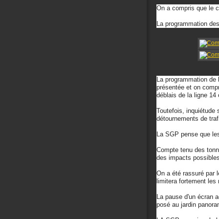
On a compris que le ci
La programmation des 
La programmation de l'
présentée et on compr
déblais de la ligne 1
Toutefois, inquiétude 
détournements de trafi
La SGP pense que les 
Compte tenu des tonna
des impacts possibles
On a été rassuré par l
limitera fortement le
La pause d'un écran ac
posé au jardin panora