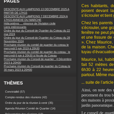
PAGES
Ces habitants, d
DESCENTE AUX LAMPIONS 13 DECEMBRE 2025 A
posent devant l
PARTIR DE 17H15
s’écrouler et tien
DESCENTE AUX LAMPIONS 7 DECEMBRE 2024 A
17H15 ANNEXE DU MARCHE
Chez les parents
Hélicoptères ... réponse de l'Aviation civile
Liens intéressants
s'écrouler, une gr
Ordre du jour du Conseil de Quartier du Coteau du 22
fenêtre ne peut pl
mai 2024
et une fissure de
Ordre du jour du Conseil de Quartier du Coteau du 28
Novembre 2024
». Chez Maurice, 
Prochaine réunion du comité de quartier du coteau le
de la maison. Che
mercredi 5 juin 2019 à 20h30
tuyau d'évacuation
Prochaine réunion du comité de quartier du coteau : le
mercredi 6 juin à 20h30 à l'école du Coteau
Maurice, lui, habi
Prochaine réunion du Conseil de quartier : 4 Décembre
2023 à 20H00
fait 52 mètres de
Prochaine réunion du Conseil de quartier du Coteau le
6h30 à 22 heures,
30 mars 2023 à 20H00
partout. Même ma
... suite de l'artic
THÈMES
Ainsi, on note des
Convivialité
(57)
percement du trou b
Compte-rendus des réunions
(42)
des maisons à proxi
Ordre du jour de la réunion à venir
(35)
jardin panoramique.
Agenda Réunion Comité de Quartier
(14)
Le conseil de quarti