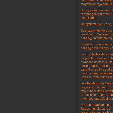
Le Coteau étant assez
moyens de rejoindre la 
Un système de dépose 
l'aménagement récent. 
insuffisante.
Un système bien conçu e
Des capacités de parkin
pénalisant. Certains h
parking, comme pour le V
Si jamais un nouvel hô
parking pour les bus, et
Les modalités de sortie
de pointe, comme du bét
n’ont pas de tickets -il
parfois on se fait pre
validation du titre de tr
Il y a là une discrimin
Paris ou même dans cer
Des habitants du Cotea
la gare en venant du C
avoir une vision excepti
A l’occasion d’un proje
traversée mais c’est pos
Pour les habitants qui
Rouge au niveau de la 
rejoindre à pied cette 