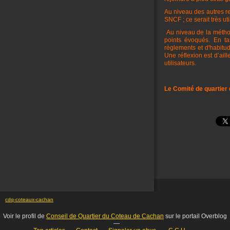
Au niveau des autres r
SNCF ; ce serait très ut
Au niveau de la métho
points évoqués. En ta
règlements et d'habitud
Une réflexion est d’ai
utilisateurs.
Le Comité de quartier
cdq-coteaux-cachan
Voir le profil de
Conseil de Quartier du Coteau de Cachan
sur le portail Overblog