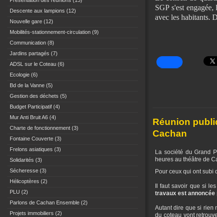
Présentation des réunions
(13)
SGP s'est engagée, l
Descente aux lampions
(12)
avec les habitants. 
Nouvelle gare
(12)
Mobilités-stationnement-circulation
(9)
Communication
(8)
Jardins partagés
(7)
ADSL sur le Coteau
(6)
Ecologie
(6)
Bd de la Vanne
(5)
Gestion des déchets
(5)
Budget Participatif
(4)
Mur Anti Bruit A6
(4)
Réunion publiq
Charte de fonctionnement
(3)
Cachan
Fontaine Couverte
(3)
Frelons asiatiques
(3)
La société du Grand P
heures au théâtre de C
Solidarités
(3)
Sécheresse
(3)
Pour ceux qui ont subi 
Hélicoptères
(2)
Il faut savoir que si l
PLU
(2)
travaux est annoncée 
Parlons de Cachan Ensemble
(2)
Autant dire que si rien
Projets immobiliers
(2)
du coteau vont retrouve