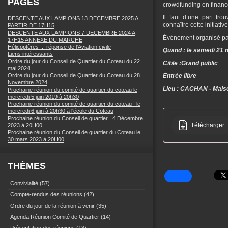
PAGES
crowdfunding en finance
Il faut d’une part trou
DESCENTE AUX LAMPIONS 13 DECEMBRE 2025 A
connaître cette initiati
PARTIR DE 17H15
DESCENTE AUX LAMPIONS 7 DECEMBRE 2024 A
Événement organisé par
17H15 ANNEXE DU MARCHE
Hélicoptères ... réponse de l'Aviation civile
Quand : le samedi 21
Liens intéressants
Ordre du jour du Conseil de Quartier du Coteau du 22
Cible :Grand public
mai 2024
Ordre du jour du Conseil de Quartier du Coteau du 28
Entrée libre
Novembre 2024
Lieu : CACHAN - Maiso
Prochaine réunion du comité de quartier du coteau le
mercredi 5 juin 2019 à 20h30
Prochaine réunion du comité de quartier du coteau : le
mercredi 6 juin à 20h30 à l'école du Coteau
Prochaine réunion du Conseil de quartier : 4 Décembre
Télécharger
2023 à 20H00
Prochaine réunion du Conseil de quartier du Coteau le
30 mars 2023 à 20H00
THÈMES
Convivialité
(57)
Compte-rendus des réunions
(42)
Ordre du jour de la réunion à venir
(35)
Agenda Réunion Comité de Quartier
(14)