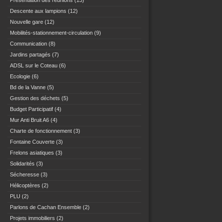
Présentation des réunions
(13)
Descente aux lampions
(12)
Nouvelle gare
(12)
Mobilités-stationnement-circulation
(9)
Communication
(8)
Jardins partagés
(7)
ADSL sur le Coteau
(6)
Ecologie
(6)
Bd de la Vanne
(5)
Gestion des déchets
(5)
Budget Participatif
(4)
Mur Anti Bruit A6
(4)
Charte de fonctionnement
(3)
Fontaine Couverte
(3)
Frelons asiatiques
(3)
Solidarités
(3)
Sécheresse
(3)
Hélicoptères
(2)
PLU
(2)
Parlons de Cachan Ensemble
(2)
Projets immobiliers
(2)