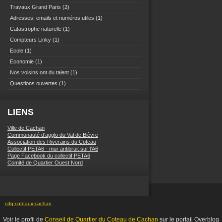
Travaux Grand Paris
(2)
Adresses, emails et numéros utiles
(1)
Catastrophe naturelle
(1)
Compteurs Linky
(1)
Ecole
(1)
Economie
(1)
Nos voisins ont du talent
(1)
Questions ouvertes
(1)
LIENS
Ville de Cachan
Communauté d'agglo du Val de Bièvre
Association des Riverains du Coteau
Collectif PETA6 - mur antibruit sur l'A6
Page Facebook du collectif PETA6
Comité de Quartier Ouest Nord
cdq-coteaux-cachan
Voir le profil de
Conseil de Quartier du Coteau de Cachan
sur le portail Overblog