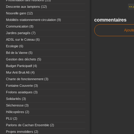
Présentation des réunions
(13)
Descente aux lampions
(12)
<<
Nouvelle gare
(12)
commentaires
Mobilités-stationnement-circulation
(9)
Communication
(8)
Ajout
Jardins partagés
(7)
ADSL sur le Coteau
(6)
Ecologie
(6)
Bd de la Vanne
(5)
Gestion des déchets
(5)
Budget Participatif
(4)
Mur Anti Bruit A6
(4)
Charte de fonctionnement
(3)
Fontaine Couverte
(3)
Frelons asiatiques
(3)
Solidarités
(3)
Sécheresse
(3)
Hélicoptères
(2)
PLU
(2)
Parlons de Cachan Ensemble
(2)
Projets immobiliers
(2)