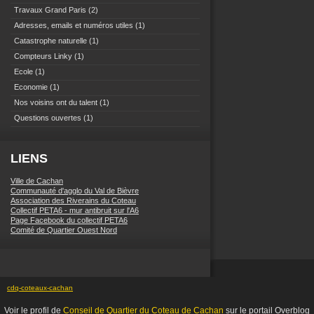
Travaux Grand Paris
(2)
Adresses, emails et numéros utiles
(1)
Catastrophe naturelle
(1)
Compteurs Linky
(1)
Ecole
(1)
Economie
(1)
Nos voisins ont du talent
(1)
Questions ouvertes
(1)
LIENS
Ville de Cachan
Communauté d'agglo du Val de Bièvre
Association des Riverains du Coteau
Collectif PETA6 - mur antibruit sur l'A6
Page Facebook du collectif PETA6
Comité de Quartier Ouest Nord
cdq-coteaux-cachan
Voir le profil de
Conseil de Quartier du Coteau de Cachan
sur le portail Overblog