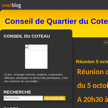
Conseil de Quartier du Cot
CONSEIL DU COTEAU
<<
Réunion 5 oct
Réunion d
Le but : échanger, informer, analyser, comprendre,
défendre, développer la démocratie participative, créer
des moments de convivialité,...
du 5 octo
RECHERCHE
A 20h30 à