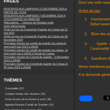
PAGES
Dans une salle nouv
DESCENTE AUX LAMPIONS 13 DECEMBRE 2025 A
Ordre du jour
PARTIR DE 17H15
DESCENTE AUX LAMPIONS 7 DECEMBRE 2024 A
1.
Fonctionne
17H15 ANNEXE DU MARCHE
Hélicoptères ... réponse de l'Aviation civile
Débat ouvert
Liens intéressants
Ordre du jour du Conseil de Quartier du Coteau du 22
mai 2024
2.
Bilan des a
Ordre du jour du Conseil de Quartier du Coteau du 28
Novembre 2024
Prochaine réunion du comité de quartier du coteau le
3.
Quelle 
mercredi 5 juin 2019 à 20h30
Convivialité
Prochaine réunion du comité de quartier du coteau : le
mercredi 6 juin à 20h30 à l'école du Coteau
Prochaine réunion du Conseil de quartier : 4 Décembre
4.
Questions d
2023 à 20H00
Prochaine réunion du Conseil de quartier du Coteau le
Venez nombreux pou
30 mars 2023 à 20H00
A la demande génér
THÈMES
Convivialité
(57)
Compte-rendus des réunions
(42)
Ordre du jour de la réunion à venir
(35)
Agenda Réunion Comité de Quartier
(14)