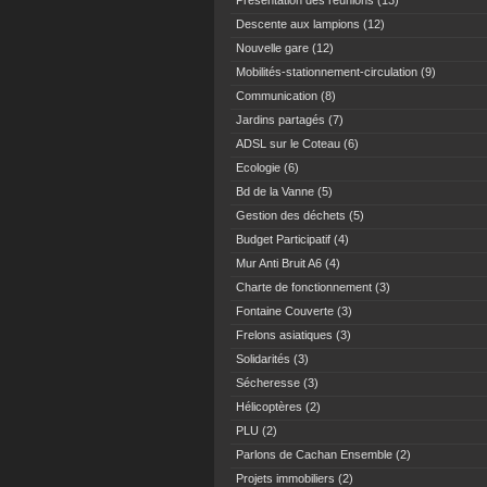
Présentation des réunions
(13)
Descente aux lampions
(12)
Nouvelle gare
(12)
Mobilités-stationnement-circulation
(9)
Communication
(8)
Jardins partagés
(7)
ADSL sur le Coteau
(6)
Ecologie
(6)
Bd de la Vanne
(5)
Gestion des déchets
(5)
Budget Participatif
(4)
Mur Anti Bruit A6
(4)
Charte de fonctionnement
(3)
Fontaine Couverte
(3)
Frelons asiatiques
(3)
Solidarités
(3)
Sécheresse
(3)
Hélicoptères
(2)
PLU
(2)
Parlons de Cachan Ensemble
(2)
Projets immobiliers
(2)