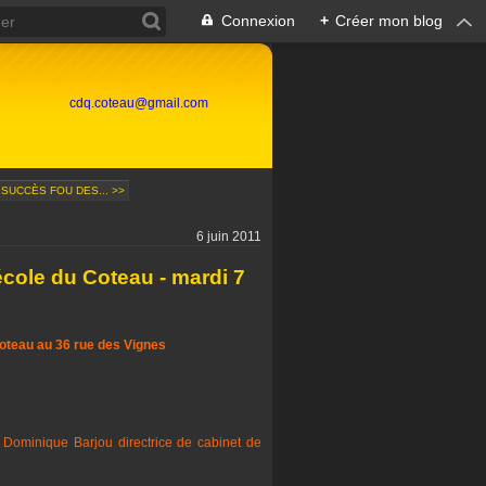
Connexion
+
Créer mon blog
cdq.coteau@gmail.com
 SUCCÈS FOU DES... >>
6 juin 2011
école du Coteau - mardi 7
Coteau au 36 rue des Vignes
Dominique Barjou directrice de cabinet de