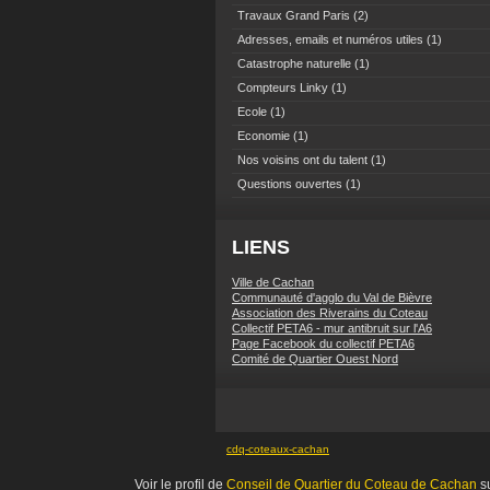
Travaux Grand Paris
(2)
Adresses, emails et numéros utiles
(1)
Catastrophe naturelle
(1)
Compteurs Linky
(1)
Ecole
(1)
Economie
(1)
Nos voisins ont du talent
(1)
Questions ouvertes
(1)
LIENS
Ville de Cachan
Communauté d'agglo du Val de Bièvre
Association des Riverains du Coteau
Collectif PETA6 - mur antibruit sur l'A6
Page Facebook du collectif PETA6
Comité de Quartier Ouest Nord
cdq-coteaux-cachan
Voir le profil de
Conseil de Quartier du Coteau de Cachan
su