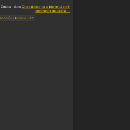
-Coteau
-
dans
Ordre du jour de la réunion à venir
commenter cet article
…
 SUCCÈS FOU DES... >>