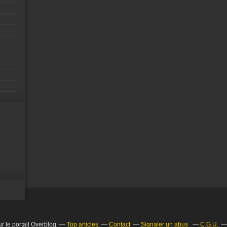
r le portail Overblog
Top articles
Contact
Signaler un abus
C.G.U.