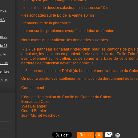
- le projet de jardin partagé 20 minutes
- le point sur le dossier catastrophe sécheresse 10 mn
25 A
- les sondages sur le Bd de la Vanne 10 mn
4 A
- réouverture de la pharmacie
- retour sur les problèmes évoqués en début de réunion
du 22
Nous avons eu par ailleurs les demandes suivantes :
du 28
- 1 - Le panneau signalant l'interdiction pour les camions de plus 
remplacé, les camions empruntent à vive allure la rue Emile Zola à
u le
éventuellement sur le trottoir. La personne à la base de cette 
u : le
barrières de protection devant son domicile.
- 2 - une rampe sentier Défait (du bd de la Vanne vers la rue du Cote
cembre
On pourra ajuster éventuellement en fonction du déroulement de la réu
eau le
Cordialement
L'équipe d'animation du Comité de Quartier du Coteau
Bernadette Cazin
Yves Ballanger
Gérard Bernier
Jean-Michel Pescheux
Repost
0