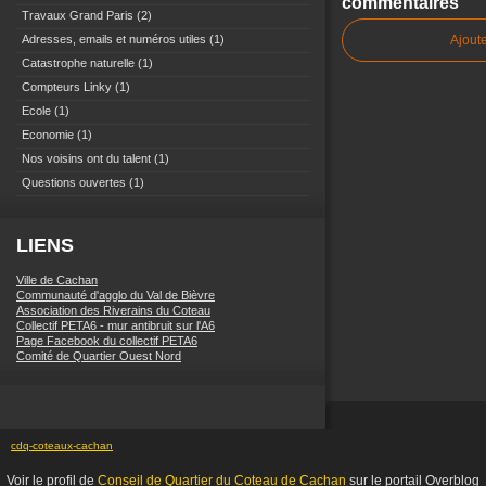
commentaires
Travaux Grand Paris
(2)
Adresses, emails et numéros utiles
(1)
Ajout
Catastrophe naturelle
(1)
Compteurs Linky
(1)
Ecole
(1)
Economie
(1)
Nos voisins ont du talent
(1)
Questions ouvertes
(1)
LIENS
Ville de Cachan
Communauté d'agglo du Val de Bièvre
Association des Riverains du Coteau
Collectif PETA6 - mur antibruit sur l'A6
Page Facebook du collectif PETA6
Comité de Quartier Ouest Nord
cdq-coteaux-cachan
Voir le profil de
Conseil de Quartier du Coteau de Cachan
sur le portail Overblog