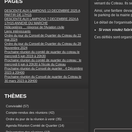
PAGES
venant du Coteau. Ils s
Ainsi, une fanfare devan
DESCENTE AUX LAMPIONS 13 DECEMBRE 2025 A
PARTIR DE 17H15
le parking de la mairie
DESCENTE AUX LAMPIONS 7 DECEMBRE 2024 A
Le détail de l'organisat
17H15 ANNEXE DU MARCHE
Hélicoptères ... réponse de l'Aviation civile
Si vous voulez fabri
Liens intéressants
Ordre du jour du Conseil de Quartier du Coteau du 22
Ces défilés sont organi
mai 2024
Ordre du jour du Conseil de Quartier du Coteau du 28
Novembre 2024
Prochaine réunion du comité de quartier du coteau le
mercredi 5 juin 2019 à 20h30
Prochaine réunion du comité de quartier du coteau : le
mercredi 6 juin à 20h30 à l'école du Coteau
Prochaine réunion du Conseil de quartier : 4 Décembre
2023 à 20H00
Prochaine réunion du Conseil de quartier du Coteau le
30 mars 2023 à 20H00
THÈMES
Convivialité
(57)
Compte-rendus des réunions
(42)
Ordre du jour de la réunion à venir
(35)
Agenda Réunion Comité de Quartier
(14)