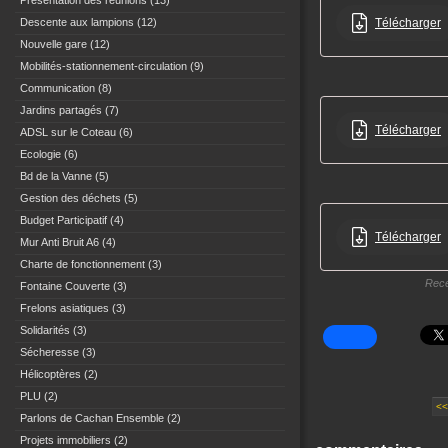
Présentation des réunions
(13)
Télécharger
Descente aux lampions
(12)
Nouvelle gare
(12)
Mobilités-stationnement-circulation
(9)
Communication
(8)
Jardins partagés
(7)
Télécharger
ADSL sur le Coteau
(6)
Ecologie
(6)
Bd de la Vanne
(5)
Gestion des déchets
(5)
Budget Participatif
(4)
Télécharger
Mur Anti Bruit A6
(4)
Charte de fonctionnement
(3)
Rece
Fontaine Couverte
(3)
Frelons asiatiques
(3)
Solidarités
(3)
Sécheresse
(3)
Hélicoptères
(2)
PLU
(2)
<<
Parlons de Cachan Ensemble
(2)
Projets immobiliers
(2)