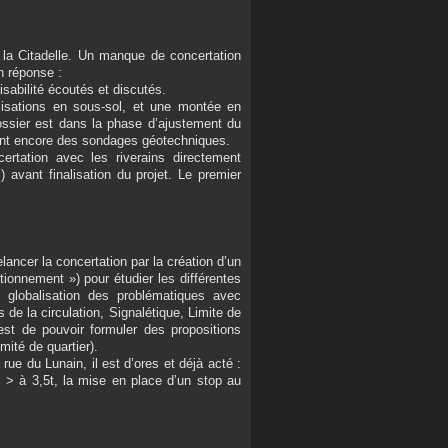
a Citadelle. Un manque de concertation
n réponse :
aisabilité écoutés et discutés.
lisations en sous-sol, et une montée en
dossier est dans la phase d’ajustement du
tent encore des sondages géotechniques.
ertation avec les riverains directement
 avant finalisation du projet. Le premier
lancer la concertation par la création d’un
ionnement ») pour étudier les différentes
ne globalisation des problématiques avec
s de la circulation, Signalétique, Limite de
est de pouvoir formuler des propositions
mité de quartier).
rue du Lunain, il est d’ores et déjà acté :
s > à 3,5t, la mise en place d’un stop au