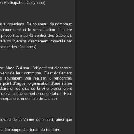
on Participation Citoyenne)
et suggestions. De nouveau, de nombreux
ationnement et la verbalisation. Il a été
 privée (face au 41 sentier des Sablons),
usieurs riverains directement impactés par
impasse des Garennes).
ar Mme Guilhou. L’objectif est d’associer
’avenir de leur commune. C’est également
 souhaitent voir réaliser. 8 rencontres
point d’orgue l’organisation d’une soirée
aire et les élus de la ville présenteront
ndre à l’issue de cette concertation. Pour
oyenne/parlons-ensemble-de-cachan.
oulevard de la Vanne coté nord, ainsi que
u déblocage des fonds du territoire.