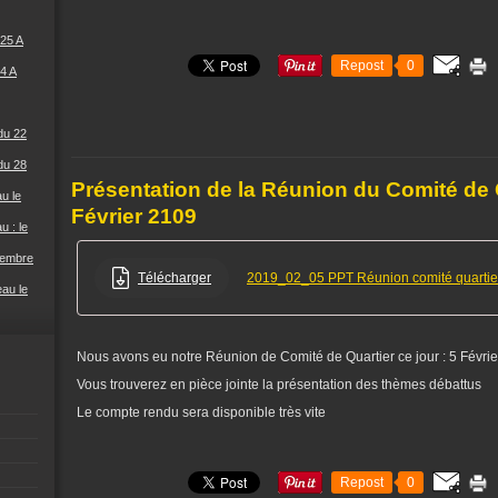
25 A
Repost
0
4 A
du 22
du 28
Présentation de la Réunion du Comité de 
u le
Février 2109
u : le
cembre
Télécharger
2019_02_05 PPT Réunion comité quartie
eau le
Nous avons eu notre Réunion de Comité de Quartier ce jour : 5 Févri
Vous trouverez en pièce jointe la présentation des thèmes débattus
Le compte rendu sera disponible très vite
Repost
0