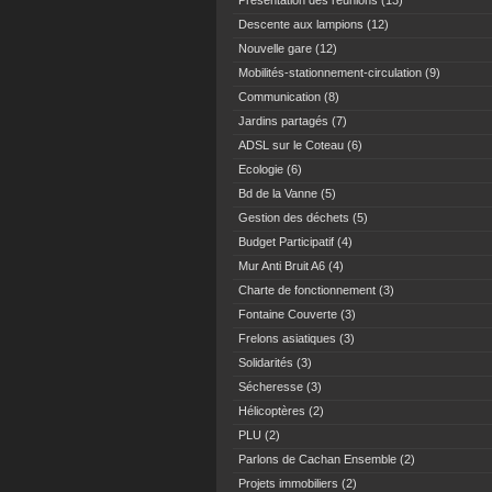
Présentation des réunions
(13)
Descente aux lampions
(12)
Nouvelle gare
(12)
Mobilités-stationnement-circulation
(9)
Communication
(8)
Jardins partagés
(7)
ADSL sur le Coteau
(6)
Ecologie
(6)
Bd de la Vanne
(5)
Gestion des déchets
(5)
Budget Participatif
(4)
Mur Anti Bruit A6
(4)
Charte de fonctionnement
(3)
Fontaine Couverte
(3)
Frelons asiatiques
(3)
Solidarités
(3)
Sécheresse
(3)
Hélicoptères
(2)
PLU
(2)
Parlons de Cachan Ensemble
(2)
Projets immobiliers
(2)