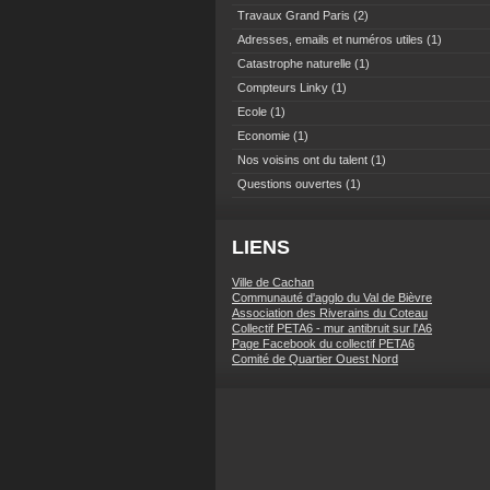
Travaux Grand Paris
(2)
Adresses, emails et numéros utiles
(1)
Catastrophe naturelle
(1)
Compteurs Linky
(1)
Ecole
(1)
Economie
(1)
Nos voisins ont du talent
(1)
Questions ouvertes
(1)
LIENS
Ville de Cachan
Communauté d'agglo du Val de Bièvre
Association des Riverains du Coteau
Collectif PETA6 - mur antibruit sur l'A6
Page Facebook du collectif PETA6
Comité de Quartier Ouest Nord