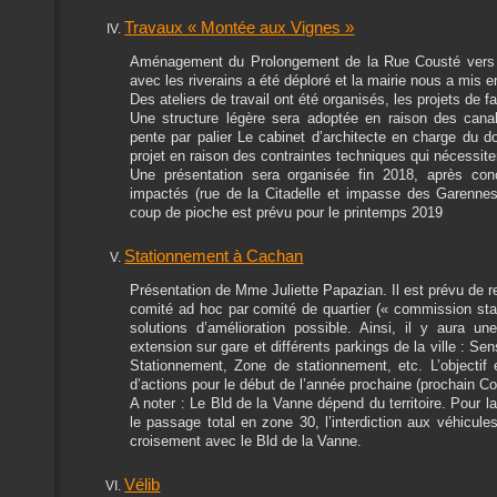
Travaux « Montée aux Vignes »
Aménagement du Prolongement de la Rue Cousté vers l
avec les riverains a été déploré et la mairie nous a mis e
Des ateliers de travail ont été organisés, les projets de f
Une structure légère sera adoptée en raison des cana
pente par palier Le cabinet d’architecte en charge du 
projet en raison des contraintes techniques qui nécessi
Une présentation sera organisée fin 2018, après conc
impactés (rue de la Citadelle et impasse des Garennes)
coup de pioche est prévu pour le printemps 2019
Stationnement à Cachan
Présentation de Mme Juliette Papazian. Il est prévu de re
comité ad hoc par comité de quartier (« commission stat
solutions d’amélioration possible. Ainsi, il y aura u
extension sur gare et différents parkings de la ville : Sen
Stationnement, Zone de stationnement, etc. L’objectif 
d’actions pour le début de l’année prochaine (prochain Co
A noter : Le Bld de la Vanne dépend du territoire. Pour la 
le passage total en zone 30, l’interdiction aux véhicule
croisement avec le Bld de la Vanne.
Vélib