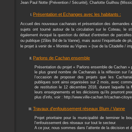
Jean Paul Notte (Prévention / Sécurité), Charlotte Guilhou (Missi
Présentation et Echanges avec les habitants :
Accueil des nouveaux cachanais et présentation des demandes 
sujets ont tourné autour de la circulation sur le Coteau, le st
également évoqué la question du défaut d’entretien de parcelles
ou publique (15bis Bd de la Vanne), mais aussi l’inquiétude de pl
le projet à venir de « Montée au Vignes » (rue de la Citadelle / 
Parlons de Cachan ensemble
Présentation du projet « Parlons ensemble de Cachan » p
le plus grand nombre de Cachanais à la réflexion sur l
l’occasion de proposer des projets que les Cachanais
publiques sont ainsi organisées sur 2 mois, avec comme 
de restitution le 12 décembre 2018, durant laquelle la M
leurs enseignements et les décisions qu’ils pourront pre
plus d’info, voir : http://www.ville-cachan.fr/cachan-cit
Travaux d’enfouissement réseaux Blum / Vanne
Projet prioritaire pour la municipalité de terminer le b
l’enfouissement des réseaux sur tout le secteur.
A ce jour, nous sommes dans l’attente de la décision et d