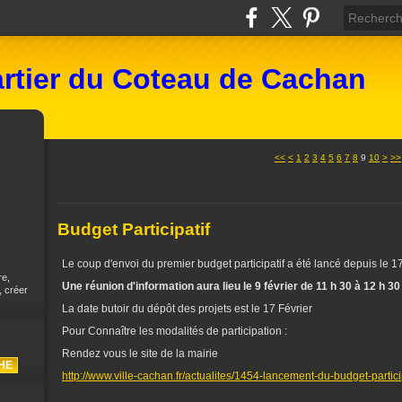
rtier du Coteau de Cachan
20
<<
<
1
2
3
4
5
6
7
8
9
10
>
>>
Budget Participatif
Le coup d'envoi du premier budget participatif a été lancé depuis le 1
re,
Une réunion d'information aura lieu le 9 février de 11 h 30 à 12 h 3
, créer
La date butoir du dépôt des projets est le 17 Février
Pour Connaître les modalités de participation :
Rendez vous le site de la mairie
http://www.ville-cachan.fr/actualites/1454-lancement-du-budget-partici