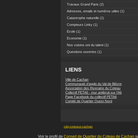
Travaux Grand Paris
(2)
Adresses, emails et numéros utiles
(1)
Catastrophe naturelle
(1)
Compteurs Linky
(1)
Ecole
(1)
Economie
(1)
Nos voisins ont du talent
(1)
Questions ouvertes
(1)
LIENS
Ville de Cachan
Communauté d'agglo du Val de Bièvre
Association des Riverains du Coteau
Collectif PETA6 - mur antibruit sur l'A6
Page Facebook du collectif PETA6
Comité de Quartier Ouest Nord
cdq-coteaux-cachan
Voir le profil de
Conseil de Quartier du Coteau de Cachan
su