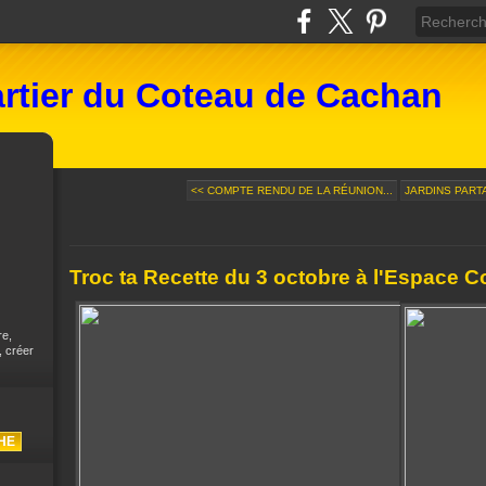
rtier du Coteau de Cachan
<< COMPTE RENDU DE LA RÉUNION...
JARDINS PARTA
Troc ta Recette du 3 octobre à l'Espace C
re,
, créer