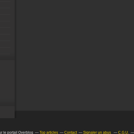
r le portail Overblog
Top articles
Contact
Signaler un abus
C.G.U.