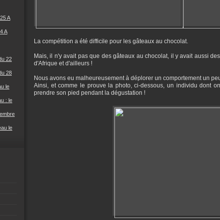
25 A
4 A
La compétition a été difficile pour les gâteaux au chocolat.
Mais, il n'y avait pas que des gâteaux au chocolat, il y avait aussi d
du 22
d'Afrique et d'ailleurs !
du 28
Nous avons eu malheureusement à déplorer un comportement un peu 
Ainsi, et comme le prouve la photo, ci-dessous, un individu dont on 
u le
prendre son pied pendant la dégustation !
u : le
cembre
eau le