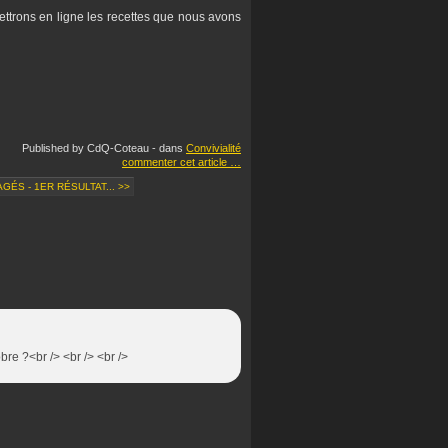
ettrons en ligne les recettes que nous avons
Published by CdQ-Coteau
-
dans
Convivialité
commenter cet article
…
GÉS - 1ER RÉSULTAT... >>
bre ?<br /> <br /> <br />