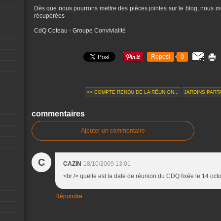
Dès que nous pourrons mettre des pièces jointes sur le blog, nous m
récupérées
CdQ Coteau - Groupe Convivialité
Repost
0
<< COMPTE RENDU DE LA RÉUNION...
JARDINS PARTA
commentaires
Ajouter un commentaire
C
CAZIN
18/10/2009 13:01
<br /> quelle est la date de réunion du CDQ fixée le 14 octo
Répondre