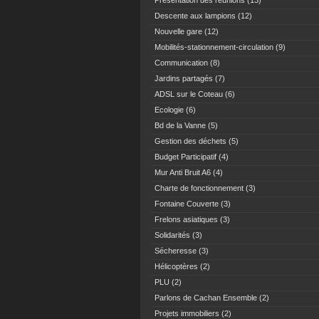
Présentation des réunions
(13)
Descente aux lampions
(12)
Nouvelle gare
(12)
Mobilités-stationnement-circulation
(9)
Communication
(8)
Jardins partagés
(7)
ADSL sur le Coteau
(6)
Ecologie
(6)
Bd de la Vanne
(5)
Gestion des déchets
(5)
Budget Participatif
(4)
Mur Anti Bruit A6
(4)
Charte de fonctionnement
(3)
Fontaine Couverte
(3)
Frelons asiatiques
(3)
Solidarités
(3)
Sécheresse
(3)
Hélicoptères
(2)
PLU
(2)
Parlons de Cachan Ensemble
(2)
Projets immobiliers
(2)