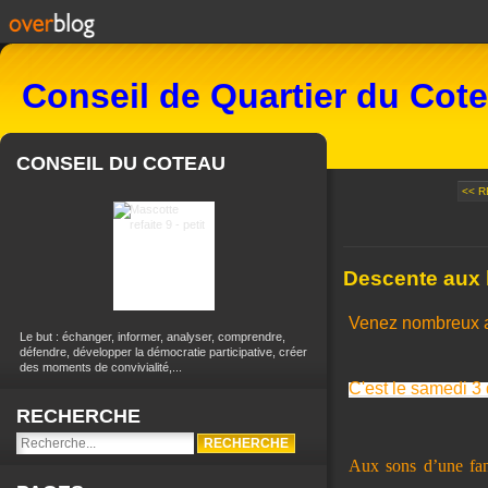
Conseil de Quartier du Cot
CONSEIL DU COTEAU
<< R
Descente aux 
Venez nombreux a
Le but : échanger, informer, analyser, comprendre,
défendre, développer la démocratie participative, créer
des moments de convivialité,...
C'est le samedi 
RECHERCHE
Aux sons d’une fanf