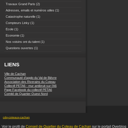
Travaux Grand Paris
(2)
Adresses, emails et numéros utiles
(1)
Catastrophe naturelle
(1)
Compteurs Linky
(1)
Ecole
(1)
Economie
(1)
Nos voisins ont du talent
(1)
Questions ouvertes
(1)
LIENS
Ville de Cachan
Communauté d'agglo du Val de Bièvre
Association des Riverains du Coteau
Collectif PETA6 - mur antibruit sur l'A6
Page Facebook du collectif PETA6
Comité de Quartier Ouest Nord
cdq-coteaux-cachan
Voir le profil de
Conseil de Quartier du Coteau de Cachan
sur le portail Overblog