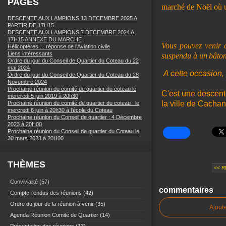
PAGES
marché de Noël où un
DESCENTE AUX LAMPIONS 13 DECEMBRE 2025 A
PARTIR DE 17H15
DESCENTE AUX LAMPIONS 7 DECEMBRE 2024 A
17H15 ANNEXE DU MARCHE
Vous pouvez venir 
Hélicoptères ... réponse de l'Aviation civile
Liens intéressants
suspendu à un
bâton
Ordre du jour du Conseil de Quartier du Coteau du 22
mai 2024
A cette occasion, 
Ordre du jour du Conseil de Quartier du Coteau du 28
Novembre 2024
Prochaine réunion du comité de quartier du coteau le
C'est une descent
mercredi 5 juin 2019 à 20h30
la ville de Cachan
Prochaine réunion du comité de quartier du coteau : le
mercredi 6 juin à 20h30 à l'école du Coteau
Prochaine réunion du Conseil de quartier : 4 Décembre
2023 à 20H00
Prochaine réunion du Conseil de quartier du Coteau le
30 mars 2023 à 20H00
THÈMES
<< R
Convivialité
(57)
commentaires
Compte-rendus des réunions
(42)
Ordre du jour de la réunion à venir
(35)
Ajout
Agenda Réunion Comité de Quartier
(14)