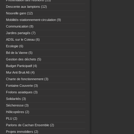
Présentation des réunions
(13)
Descente aux lampions
(12)
Nouvelle gare
(12)
Mobilités-stationnement-circulation
(9)
Communication
(8)
Jardins partagés
(7)
ADSL sur le Coteau
(6)
Ecologie
(6)
Bd de la Vanne
(5)
Gestion des déchets
(5)
Budget Participatif
(4)
Mur Anti Bruit A6
(4)
Charte de fonctionnement
(3)
Fontaine Couverte
(3)
Frelons asiatiques
(3)
Solidarités
(3)
Sécheresse
(3)
Hélicoptères
(2)
PLU
(2)
Parlons de Cachan Ensemble
(2)
Projets immobiliers
(2)