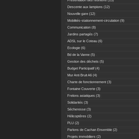
Présentation des réunions
(13)
Descente aux lampions
(12)
Nouvelle gare
(12)
Mobilités-stationnement-circulation
(9)
Communication
(8)
Jardins partagés
(7)
ADSL sur le Coteau
(6)
Ecologie
(6)
Bd de la Vanne
(5)
Gestion des déchets
(5)
Budget Participatif
(4)
Mur Anti Bruit A6
(4)
Charte de fonctionnement
(3)
Fontaine Couverte
(3)
Frelons asiatiques
(3)
Solidarités
(3)
Sécheresse
(3)
Hélicoptères
(2)
PLU
(2)
Parlons de Cachan Ensemble
(2)
Projets immobiliers
(2)