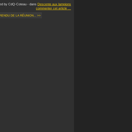
hed by CdQ-Coteau
-
dans
Descente aux lampions
commenter cet article
…
ENDU DE LA RÉUNION... >>