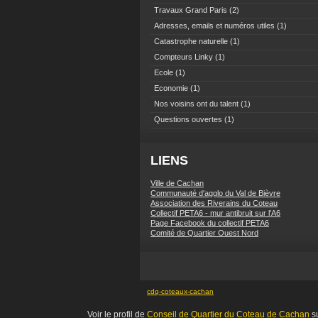
Travaux Grand Paris
(2)
Adresses, emails et numéros utiles
(1)
Catastrophe naturelle
(1)
Compteurs Linky
(1)
Ecole
(1)
Economie
(1)
Nos voisins ont du talent
(1)
Questions ouvertes
(1)
LIENS
Ville de Cachan
Communauté d'agglo du Val de Bièvre
Association des Riverains du Coteau
Collectif PETA6 - mur antibruit sur l'A6
Page Facebook du collectif PETA6
Comité de Quartier Ouest Nord
cdq-coteaux-cachan
Voir le profil de
Conseil de Quartier du Coteau de Cachan
su