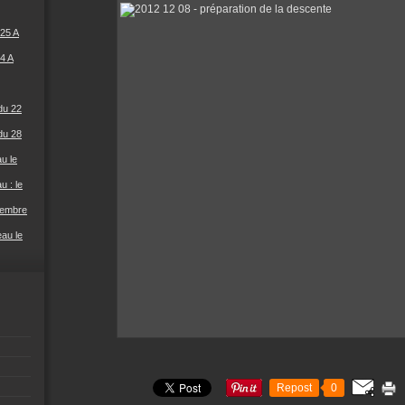
25 A
4 A
du 22
du 28
u le
u : le
cembre
eau le
Repost
0