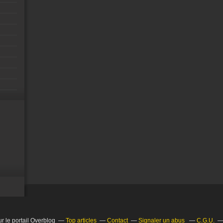
r le portail Overblog
Top articles
Contact
Signaler un abus
C.G.U.