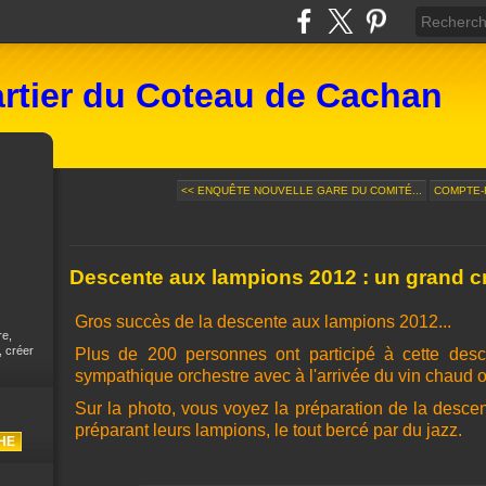
rtier du Coteau de Cachan
<< ENQUÊTE NOUVELLE GARE DU COMITÉ...
COMPTE-R
Descente aux lampions 2012 : un grand cr
Gros succès de la descente aux lampions 2012...
re,
, créer
Plus de 200 personnes ont participé à cette des
sympathique orchestre avec à l'arrivée du vin chaud 
Sur la photo, vous voyez la préparation de la descen
préparant leurs lampions, le tout bercé par du jazz.