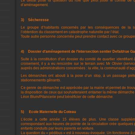
Le débat pose la question du rôle que peut jouer le comité de qu
d’aménagement.
3)
Sécheresse
Le groupe d’habitants concernés par les conséquences de la s
l’obtention du classement en catastrophe naturelle par l’état.
Toute autre personne concernée peut prendre contact avec ce groupe p
4)
Dossier d’aménagement de l’intersection sentier Defait/rue Gab
Suite à la constitution d’un dossier du comité de quartier identifiant
croisement, il y a eu rencontre sur le terrain avec Mr Olivier (servi
auprès des administrations concernées : la ville, la communauté d’agg
Les démarches ont abouti à la pose d’un stop, à un passage piéto
stationnements gênants.
Ce genre de démarche est appréciée par la mairie et permet de trouv
la disposition de ceux qui souhaiteraient entamer la même démarche
Léon Blum/Pitancerie peut bénéficier de cette démarche.
5)
Ecole Maternelle du Coteau
L’école a cette année 15 élèves de plus. Une classe supplémen
correspondant aux heures de pointe de la circulation crée quelque
enfants conduits par leurs parents en voiture.
La question du « pédibus » est à nouveau évoquée. Un fonctionne à pa