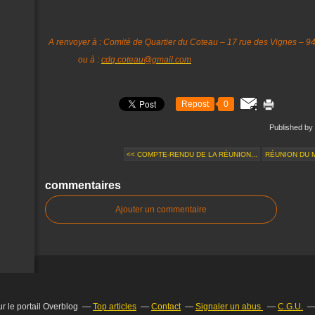
A renvoyer à : Comité de Quartier du Coteau – 17 rue des Vignes – 
ou à :
cdq.coteau@gmail.com
Repost
0
Published b
<< COMPTE-RENDU DE LA RÉUNION...
RÉUNION DU M
commentaires
Ajouter un commentaire
r le portail Overblog
Top articles
Contact
Signaler un abus
C.G.U.