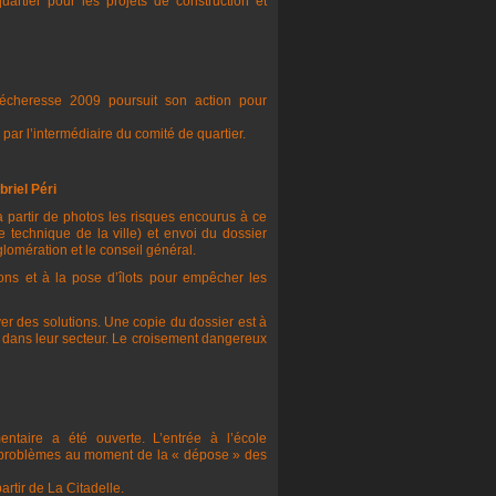
artier pour les projets de construction et
écheresse 2009 poursuit son action pour
ar l’intermédiaire du comité de quartier.
riel Péri
 à partir de photos les risques encourus à ce
ce technique de la ville) et envoi du dossier
lomération et le conseil général.
ns et à la pose d’îlots pour empêcher les
er des solutions. Une copie du dossier est à
 dans leur secteur. Le croisement dangereux
taire a été ouverte. L’entrée à l’école
s problèmes au moment de la « dépose » des
rtir de La Citadelle.