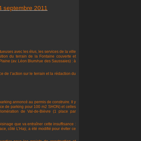
14 septembre 2011
ueuses avec les élus, les services de la ville
ition du terrain de la Fontaine couverte et
 Plaine (av. Léon Blum/rue des Saussaies) : à
 de l’action sur le terrain et la rédaction du
arking annoncé au permis de construire. Il y
lace de parking pour 100 m2 SHON) et celles
omération de Val-de-Bièvre (1 place par
sinage que va entraîner cette insuffisance :
face, côté L’Haÿ, a été modifié pour éviter ce