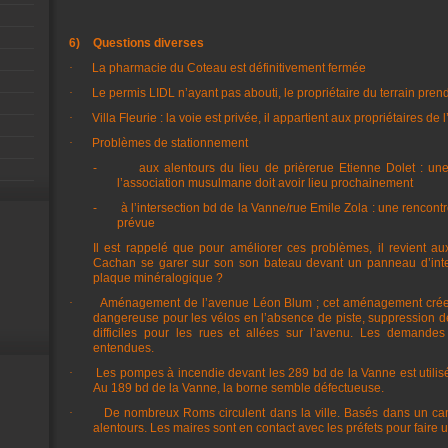
6)
Questions diverses
·
La pharmacie du Coteau est définitivement fermée
·
Le permis LIDL n’ayant pas abouti, le propriétaire du terrain pre
·
Villa Fleurie : la voie est privée, il appartient aux propriétaires de 
·
Problèmes de stationnement
-
aux alentours du lieu de prièrerue Etienne Dolet : une
l’association musulmane doit avoir lieu prochainement
-
à l’intersection bd de la Vanne/rue Emile Zola : une rencontr
prévue
Il est rappelé que pour améliorer ces problèmes, il revient aux
Cachan se garer sur son son bateau devant un panneau d’inte
plaque minéralogique ?
·
Aménagement de l’avenue Léon Blum ; cet aménagement crée plu
dangereuse pour les vélos en l’absence de piste, suppression de
difficiles pour les rues et allées sur l’avenu. Les demandes
entendues.
·
Les pompes à incendie devant les 289 bd de la Vanne est utili
Au 189 bd de la Vanne, la borne semble défectueuse.
·
De nombreux Roms circulent dans la ville. Basés dans un camp
alentours. Les maires sont en contact avec les préfets pour faire un