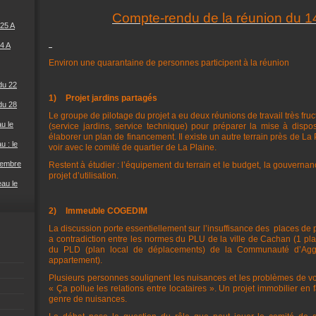
Compte-rendu de la réunion du 
25 A
4 A
Environ une quarantaine de personnes participent à la réunion
du 22
1)
Projet jardins partagés
du 28
Le groupe de pilotage du projet a eu deux réunions de travail très fruct
u le
(service jardins, service technique) pour préparer la mise à dispos
élaborer un plan de financement. Il existe un autre terrain près de La
u : le
voir avec le comité de quartier de La Plaine.
cembre
Restent à étudier : l’équipement du terrain et le budget, la gouvernance
projet d’utilisation.
eau le
2)
Immeuble COGEDIM
La discussion porte essentiellement sur l’insuffisance des
places de p
a contradiction entre les normes du PLU de la ville de Cachan (1 p
du PLD (plan local de déplacements) de la Communauté d’Aggl
appartement).
Plusieurs personnes soulignent les nuisances et les problèmes de voi
« Ça pollue les relations entre locataires ». Un projet immobilier en 
genre de nuisances.