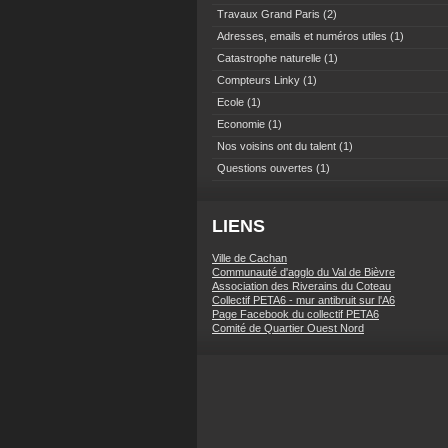
Travaux Grand Paris
(2)
Adresses, emails et numéros utiles
(1)
Catastrophe naturelle
(1)
Compteurs Linky
(1)
Ecole
(1)
Economie
(1)
Nos voisins ont du talent
(1)
Questions ouvertes
(1)
LIENS
Ville de Cachan
Communauté d'agglo du Val de Bièvre
Association des Riverains du Coteau
Collectif PETA6 - mur antibruit sur l'A6
Page Facebook du collectif PETA6
Comité de Quartier Ouest Nord