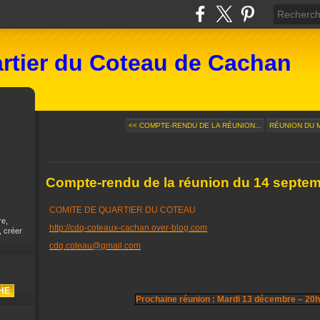
rtier du Coteau de Cachan
<< COMPTE-RENDU DE LA RÉUNION...
RÉUNION DU M
Compte-rendu de la réunion du 14 septe
COMITE DE QUARTIER DU COTEAU
re,
http://cdq-coteaux-cachan.over-blog.com
, créer
cdq.coteau@gmail.com
Prochaine réunion : Mardi 13 décembre – 20h