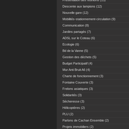
Présentation des réunions
(13)
Descente aux lampions
(12)
Nouvelle gare
(12)
Mobilités-stationnement-circulation
(9)
Communication
(8)
Jardins partagés
(7)
ADSL sur le Coteau
(6)
Ecologie
(6)
Bd de la Vanne
(5)
Gestion des déchets
(5)
Budget Participatif
(4)
Mur Anti Bruit A6
(4)
Charte de fonctionnement
(3)
Fontaine Couverte
(3)
Frelons asiatiques
(3)
Solidarités
(3)
Sécheresse
(3)
Hélicoptères
(2)
PLU
(2)
Parlons de Cachan Ensemble
(2)
Projets immobiliers
(2)