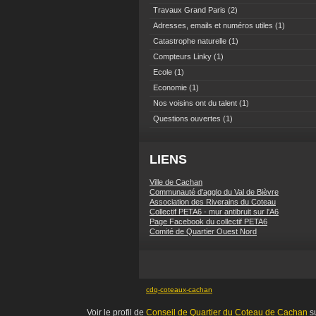
Travaux Grand Paris
(2)
Adresses, emails et numéros utiles
(1)
Catastrophe naturelle
(1)
Compteurs Linky
(1)
Ecole
(1)
Economie
(1)
Nos voisins ont du talent
(1)
Questions ouvertes
(1)
LIENS
Ville de Cachan
Communauté d'agglo du Val de Bièvre
Association des Riverains du Coteau
Collectif PETA6 - mur antibruit sur l'A6
Page Facebook du collectif PETA6
Comité de Quartier Ouest Nord
cdq-coteaux-cachan
Voir le profil de
Conseil de Quartier du Coteau de Cachan
su