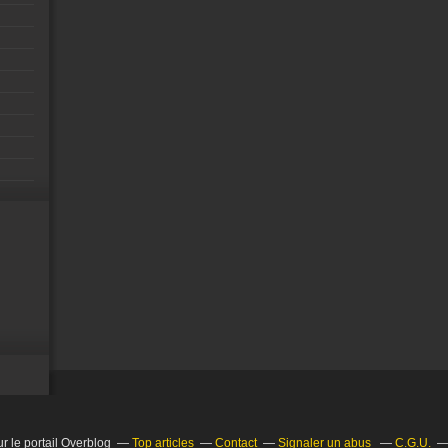
r le portail Overblog
Top articles
Contact
Signaler un abus
C.G.U.