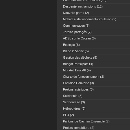
Présentation des réunions
(13)
Descente aux lampions
(12)
Nouvelle gare
(12)
Mobilités-stationnement-circulation
(9)
Communication
(8)
Jardins partagés
(7)
ADSL sur le Coteau
(6)
Ecologie
(6)
Bd de la Vanne
(5)
Gestion des déchets
(5)
Budget Participatif
(4)
Mur Anti Bruit A6
(4)
Charte de fonctionnement
(3)
Fontaine Couverte
(3)
Frelons asiatiques
(3)
Solidarités
(3)
Sécheresse
(3)
Hélicoptères
(2)
PLU
(2)
Parlons de Cachan Ensemble
(2)
Projets immobiliers
(2)