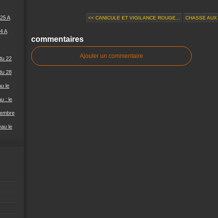
25 A
<< CANICULE ET VIGILANCE ROUGE...
CHASSE AUX 
4 A
commentaires
Ajouter un commentaire
du 22
du 28
u le
u : le
cembre
eau le