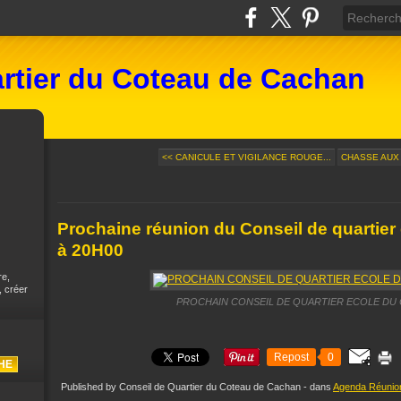
rtier du Coteau de Cachan
<< CANICULE ET VIGILANCE ROUGE...
CHASSE AUX 
Prochaine réunion du Conseil de quartier
à 20H00
re,
, créer
PROCHAIN CONSEIL DE QUARTIER ECOLE DU C
Repost
0
Published by Conseil de Quartier du Coteau de Cachan
-
dans
Agenda Réunion