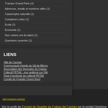
Travaux Grand Paris
(2)
Adresses, emails et numéros utiles
(1)
Catastrophe naturelle
(1)
Compteurs Linky
(1)
Ecole
(1)
Economie
(1)
Nos voisins ont du talent
(1)
Questions ouvertes
(1)
LIENS
Ville de Cachan
Communauté d'agglo du Val de Bièvre
Association des Riverains du Coteau
Collectif PETA6 - mur antibruit sur l'A6
Page Facebook du collectif PETA6
Comité de Quartier Ouest Nord
cdq-coteaux-cachan
Voir le profil de
Conseil de Quartier du Coteau de Cachan
sur le portail Overblog