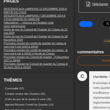
PAGES
Télécharger
DESCENTE AUX LAMPIONS 13 DECEMBRE 2025 A
PARTIR DE 17H15
DESCENTE AUX LAMPIONS 7 DECEMBRE 2024 A
17H15 ANNEXE DU MARCHE
Hélicoptères ... réponse de l'Aviation civile
Liens intéressants
Ordre du jour du Conseil de Quartier du Coteau du 22
mai 2024
Ordre du jour du Conseil de Quartier du Coteau du 28
Novembre 2024
<< A
Prochaine réunion du comité de quartier du coteau le
mercredi 5 juin 2019 à 20h30
Prochaine réunion du comité de quartier du coteau : le
commentaires
mercredi 6 juin à 20h30 à l'école du Coteau
Prochaine réunion du Conseil de quartier : 4 Décembre
Ajout
2023 à 20H00
Prochaine réunion du Conseil de quartier du Coteau le
30 mars 2023 à 20H00
C
chevillotte
0
THÈMES
le passage d
notre quarti
Convivialité
(57)
insuffisance
Compte-rendus des réunions
(42)
réglementati
Ordre du jour de la réunion à venir
(35)
règlementée s
Agenda Réunion Comité de Quartier
(14)
débourser po