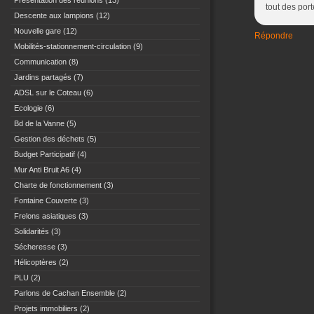
Présentation des réunions
(13)
tout des por
Descente aux lampions
(12)
Nouvelle gare
(12)
Répondre
Mobilités-stationnement-circulation
(9)
Communication
(8)
Jardins partagés
(7)
ADSL sur le Coteau
(6)
Ecologie
(6)
Bd de la Vanne
(5)
Gestion des déchets
(5)
Budget Participatif
(4)
Mur Anti Bruit A6
(4)
Charte de fonctionnement
(3)
Fontaine Couverte
(3)
Frelons asiatiques
(3)
Solidarités
(3)
Sécheresse
(3)
Hélicoptères
(2)
PLU
(2)
Parlons de Cachan Ensemble
(2)
Projets immobiliers
(2)