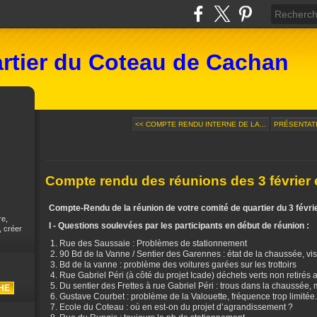
rtier du Coteau de Cachan
<< COMPTE RENDU INTERNE DE LA...
PRÉSENTATI
Compte rendu des réunions des 3 février e
Compte-Rendu de la réunion de votre comité de quartier du 3 févrie
re,
I - Questions soulevées par les participants en début de réunion :
, créer
Rue des Saussaie : Problèmes de stationnement
90 Bd de la Vanne / Sentier des Garennes : état de la chaussée, visi
Bd de la vanne : problème des voitures garées sur les trottoirs
Rue Gabriel Péri (à côté du projet Icade) déchets verts non retirés
Du sentier des Frettes à rue Gabriel Péri : trous dans la chaussée,
Gustave Courbet : problème de la Valouette, fréquence trop limitée.
Ecole du Coteau : où en est-on du projet d’agrandissement ?