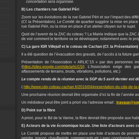
concertation sera organisée.
B) Les chantiers rue Gabriel Péri
Zoom sur les évolutions de la rue Gabriel Péri et sur l’impact des diff
(Cf. la Présentation). Le Comité de quartier suggère la mise en plac
rue Gabriel Péri, ou la mise en place d’un atelier citoyen sur le sujet.
Quid de l’avenir de la ZAC du coteau ? La Mairie indique que la ZAC
de voir comment le territoire va se développer, notamment avec le proj
C) La gare IGR Villejuif et le coteau de Cachan (Cf. la Présentation)
Il a été question de l’évacuation des gravats, de l’accès à la future gar
Présentation de l’Association « ARLIC’15 » par des personnes im
(
https://sites.google.com/site/arlicl15/
). L’Association exige des g
affaissements de terrains, bruits, vibrations, pollutions, etc.)
Le compte rendu de la réunion avec la SGP du 5 avril dernier est dis
(
http://www.cdq-coteau-cachan.fr/2016/04/presentation-du-cdq-de-la-
Une prochaine réunion devrait être organisée d’ici la fin de l’année a
Un médiateur peut être joint a priori via l’adresse email :
travaux@soc
D) Point sur la fibre
A priori, pour le Bd de la Vanne, la fibre devrait être proposée aux hab
E) Acteurs de la vie économique locale. Une liste d’acteurs avec 
Le Comité propose de mettre en place une liste d’acteurs de proximit
peintre, maçon, chauffagiste, commerçants etc.) avec coordonnées, 