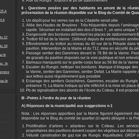
Rue du Rungis : toujours le pb de stationnement
II - Questions posées par des habitants en amont de la réunion
25 A
présentation de la réunion disponible sur le Blog du Comité de Quar
4 A
Un dépôt pour les verres rue de la Citadelle serait utile
Allée des Hautes de Bruyères : Très fréquentée depuis l’aménagem
rapide. Sécuriser en installant des dos d’ânes ? , un sens unique ?
Dangerosité des bordures délimitant les places de stationnement 
du 22
Trottoir 60 bd de la Vanne : Défoncé depuis de nombreuses anné
Effondrement du trottoir au niveau du 40 rue de la Pléiade dans 
du 28
pavillon. Intervention de la Mairie et du T12, mise en sécurité du pé
Passage sentier des Garennes devant le 78 Bd de la Vanne. Pass
u le
de gravats du pavillon disposés sur la voie publique et non enlevés
Barreaux manquants sur le garde-corps face au 56 Bd de la Vanne
u : le
Escalier du Rungis: nettoyer les bordures. Manque d’élagage des 
la Vanne, sentier des Garennes, sentier Defait. La Mairie rappelle q
cembre
aux lettres aussi régulièrement que possible
eau le
Eclairage des sentiers Goischères, Garennes, escalier du Rungis
présence ?). La Mairie indique qu’elle réfléchit à la mise en place 
Pb de signalisation des abords de l’école du Coteau. Il est proposé 
III –Points à l’ordre du jour de la réunion
A) Réponses de la municipalité aux suggestions n-1
Nota : Les réponses apportées par la Mairie figurent également dan
disponible sur le Blog du comité de quartier
(ci-après désigné « la Pré
Prolifération d’arbres « ailantes» sur le Coteau.
Les service
propriétaires des pavillons doivent couper les végétaux qui dépass
Vétusté canalisation de gaz rue de Rungis. Inquiétudes.
GRDF su