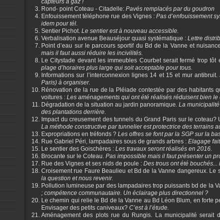
capteurs à gaz !
Rond- point Coteau - Citadelle:
Pavés remplacés par du goudron
Enfouissement téléphone rue des Vignes :
Pas d’enfouissement sy
idem pour tél.
Sentier Pichot.
Le sentier est à nouveau accessible.
Verbalisation avenue Beauséjour quasi systématique :
Lettre distr
Point d’eau sur le parcours sportif du Bd de la Vanne et nuisanc
mais il faut aussi réduire les incivilités.
Le Citystade devant les immeubles Courbet serait fermé trop tôt 
plage d’horaires plus large qui soit acceptable pour tous.
Informations sur l’interconnexion lignes 14 et 15 et mur antibruit.
Paris) à organiser.
Rénovation de la rue de la Pléiade contestée par des habitants q
voitures :
Les aménagements qui ont été réalisés réduisent bien le
Dégradation de la situation au jardin panoramique
. La municipalit
des plantations derrière.
Impact du creusement des tunnels du Grand Paris sur le coteau? 
La méthode constructive par tunnelier est protectrice des terrains 
Expropriations en tréfonds ?
Les offres se font par la SGP sur la 
Rue Gabriel Péri, lampadaires sous de grands arbres :
Elagage fait
Le sentier des Goischères :
Les travaux seront réalisés en 2016.
Brocante sur le Coteau.
Pas impossible mais il faut présenter un pro
Rue des Vignes et ses nids de poule :
Des trous ont été bouchés... i
Croisement rue Faure Beaulieu et Bd de la Vanne dangereux. Le 
la question et nous revenir.
Pollution lumineuse par des lampadaires trop puissants bd de la 
; compétence communautaire. Un éclairage plus directionnel ?
Le chemin qui relie le Bd de la Vanne au Bd Léon Blum, en forte p
Envisager des petits caniveaux?
C’est à l’étude.
Aménagement des plots rue du Rungis. La municipalité serait d'