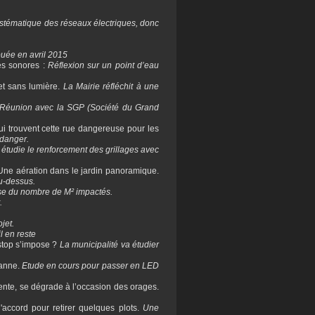
stématique des réseaux électriques, donc
ibuée en avril 2015
es sonores :
Réflexion sur un point d’eau
et sans lumière.
La Mairie réfléchit à une
Réunion avec la SGP (Société du Grand
ui trouvent cette rue dangereuse pour les
 danger.
é étudie le renforcement des grillages avec
Une aération dans le jardin panoramique.
au-dessus.
base du nombre de M² impactés.
.
jet.
l en reste
stop s’impose ?
La municipalité va étudier
Vanne.
Etude en cours pour passer en LED
ente, se dégrade à l’occasion des orages.
accord pour retirer quelques plots.
Une