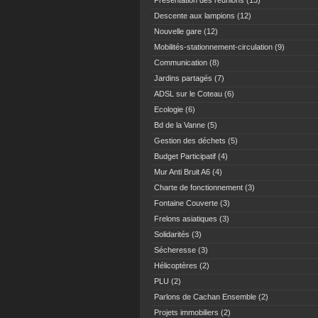
Présentation des réunions
(13)
Descente aux lampions
(12)
Nouvelle gare
(12)
Mobilités-stationnement-circulation
(9)
Communication
(8)
Jardins partagés
(7)
ADSL sur le Coteau
(6)
Ecologie
(6)
Bd de la Vanne
(5)
Gestion des déchets
(5)
Budget Participatif
(4)
Mur Anti Bruit A6
(4)
Charte de fonctionnement
(3)
Fontaine Couverte
(3)
Frelons asiatiques
(3)
Solidarités
(3)
Sécheresse
(3)
Hélicoptères
(2)
PLU
(2)
Parlons de Cachan Ensemble
(2)
Projets immobiliers
(2)