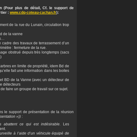
 (Pour plus de détail, Cf. le support de
tier :
www.cdq-coteau-cachan.fr
):
ent de la rue du Lunain, circulation trop
Bd de la vanne
es…
le cadre des travaux de terrassement d’un
rimètre : fermeture de la rue.
age obstrué depuis très longtemps (sacs
)
arbres en limite de propriété, idem Bd de
u’elle fait une information dans les boites
 et BD de la Vanne (avec un détecteur de
de détecteurs
de faire un groupe de travail sur ce sujet.
s le support de présentation de la réunion
sentation »))
:
s abattent ce qui est indésirable.
Les
ent.
rveille à l’aide d’un véhicule équipé de