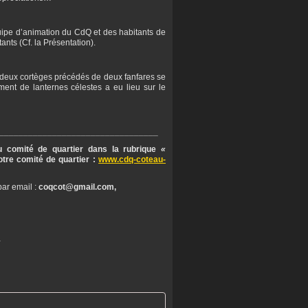
uipe d’animation du CdQ et des habitants de
nts (Cf. la Présentation).
 deux cortèges précédés de deux fanfares se
ement de lanternes célestes a eu lieu sur le
_________________________________
du comité de quartier dans la rubrique
«
tre comité de quartier :
www.cdq-coteau-
par email :
coqcot@gmail.com,
…