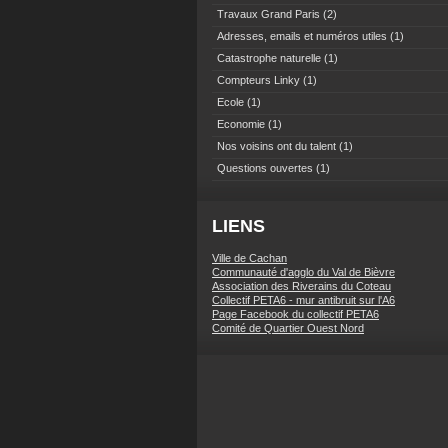
Travaux Grand Paris
(2)
Adresses, emails et numéros utiles
(1)
Catastrophe naturelle
(1)
Compteurs Linky
(1)
Ecole
(1)
Economie
(1)
Nos voisins ont du talent
(1)
Questions ouvertes
(1)
LIENS
Ville de Cachan
Communauté d'agglo du Val de Bièvre
Association des Riverains du Coteau
Collectif PETA6 - mur antibruit sur l'A6
Page Facebook du collectif PETA6
Comité de Quartier Ouest Nord