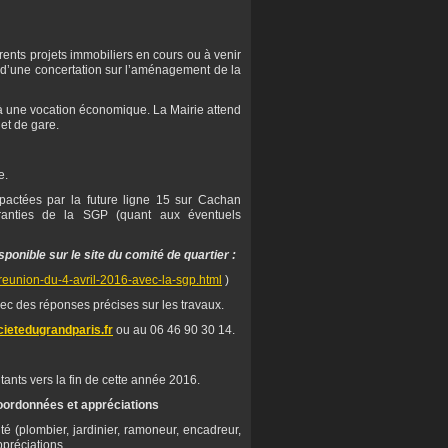
érents projets immobiliers en cours ou à venir
e d’une concertation sur l’aménagement de la
 à une vocation économique. La Mairie attend
et de gare.
e.
pactées par la future ligne 15 sur Cachan
aranties de la SGP (quant aux éventuels
ponible sur le site du comité de quartier :
reunion-du-4-avril-2016-avec-la-sgp.html
)
vec des réponses précises sur les travaux.
ietedugrandparis.fr
ou au 06 46 90 30 14.
itants vers la fin de cette année 2016.
coordonnées et appréciations
é (plombier, jardinier, ramoneur, encadreur,
appréciations…