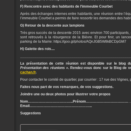
F) Rencontre avec des habitants de l’immeuble Courbet
Après des échanges internes entre habitants, une réunion entre l’éq
l’immeuble Courbet a permis de faire ressortir les demandes des habita
G) Retour de la descente aux lampions
Très gros succès de la descente 2015 avec environ 700 participants,
sont retrouvés à la résurgence de la Bièvre. Et pour finir, un lanc
parking de la Mairie: https://goo.gl/photos/AQnJGB5W8kBCDpGM7
H) Galette des rois....
______________________________________________________
La présentation de cette réunion est disponible sur le blog 
Présentation des réunions »
. Rendez-vous donc sur le Blog de vo
cachan.fr
.
Pour contacter le comité de quartier, par courrier : 17 rue des Vignes, 
Faites nous part de vos remarques, de vos suggestions.
Joindre une ou deux photos pour illustrer votre propos
Nom………………………………...Prénom………………………………
Email……………………………………………...
Suggestions