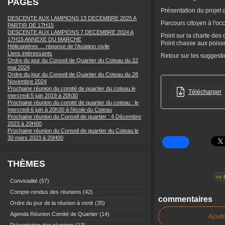
PAGES
Présentation du projet
DESCENTE AUX LAMPIONS 13 DECEMBRE 2025 A
Parcours citoyen à l'oc
PARTIR DE 17H15
DESCENTE AUX LAMPIONS 7 DECEMBRE 2024 A
Point sur la charte des 
17H15 ANNEXE DU MARCHE
Point chasse aux poisso
Hélicoptères ... réponse de l'Aviation civile
Liens intéressants
Retour sur les suggesti
Ordre du jour du Conseil de Quartier du Coteau du 22
mai 2024
Ordre du jour du Conseil de Quartier du Coteau du 28
Novembre 2024
Prochaine réunion du comité de quartier du coteau le
Télécharger
mercredi 5 juin 2019 à 20h30
Prochaine réunion du comité de quartier du coteau : le
mercredi 6 juin à 20h30 à l'école du Coteau
Prochaine réunion du Conseil de quartier : 4 Décembre
2023 à 20H00
Prochaine réunion du Conseil de quartier du Coteau le
30 mars 2023 à 20H00
THÈMES
<< 
Convivialité
(57)
Compte-rendus des réunions
(42)
commentaires
Ordre du jour de la réunion à venir
(35)
Agenda Réunion Comité de Quartier
(14)
Ajout