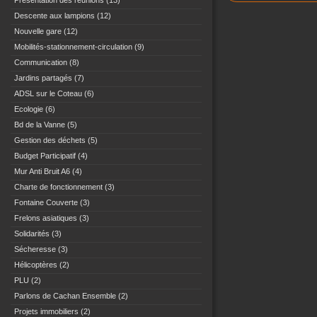
Présentation des réunions
(13)
Descente aux lampions
(12)
Nouvelle gare
(12)
Mobilités-stationnement-circulation
(9)
Communication
(8)
Jardins partagés
(7)
ADSL sur le Coteau
(6)
Ecologie
(6)
Bd de la Vanne
(5)
Gestion des déchets
(5)
Budget Participatif
(4)
Mur Anti Bruit A6
(4)
Charte de fonctionnement
(3)
Fontaine Couverte
(3)
Frelons asiatiques
(3)
Solidarités
(3)
Sécheresse
(3)
Hélicoptères
(2)
PLU
(2)
Parlons de Cachan Ensemble
(2)
Projets immobiliers
(2)