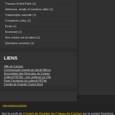
Travaux Grand Paris
(2)
Adresses, emails et numéros utiles
(1)
Catastrophe naturelle
(1)
Compteurs Linky
(1)
Ecole
(1)
Economie
(1)
Nos voisins ont du talent
(1)
Questions ouvertes
(1)
LIENS
Ville de Cachan
Communauté d'agglo du Val de Bièvre
Association des Riverains du Coteau
Collectif PETA6 - mur antibruit sur l'A6
Page Facebook du collectif PETA6
Comité de Quartier Ouest Nord
cdq-coteaux-cachan
Voir le profil de
Conseil de Quartier du Coteau de Cachan
sur le portail Overblog