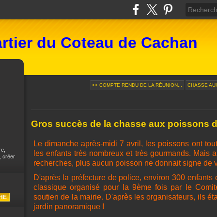
rtier du Coteau de Cachan
<< COMPTE RENDU DE LA RÉUNION...
CHASSE AUX 
Gros succès de la chasse aux poissons du
Le dimanche après-midi 7 avril, les poissons ont tout
re,
les enfants très nombreux et très gourmands. Mais a
, créer
recherches, plus aucun poisson ne donnait signe de v
D'après la préfecture de police, environ 300 enfants 
classique organisé pour la 9ème fois par le Comi
soutien de la mairie.
D'après les organisateurs, ils éta
jardin panoramique !