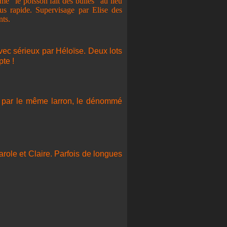
ème "le poisson fait des bulles" au lieu
plus rapide. Supervisage par Elise des
nts.
vec sérieux par Héloïse. Deux lots
te !
mé par le même larron, le dénommé
arole et Claire. Parfois de longues