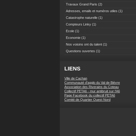
Travaux Grand Paris
(2)
Adresses, emails et numéros utiles
(1)
Catastrophe naturelle
(1)
Compteurs Linky
(1)
Ecole
(1)
Economie
(1)
Nos voisins ont du talent
(1)
Questions ouvertes
(1)
LIENS
Ville de Cachan
Communauté d'agglo du Val de Bièvre
Association des Riverains du Coteau
Collectif PETA6 - mur antibruit sur l'A6
Page Facebook du collectif PETA6
Comité de Quartier Ouest Nord