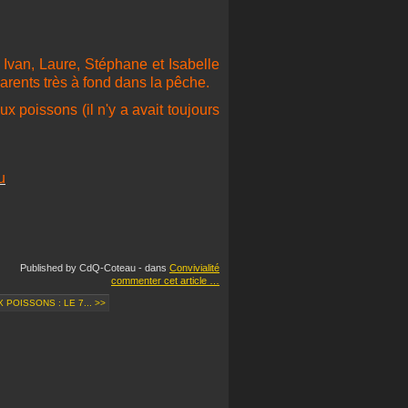
 Ivan, Laure, Stéphane et Isabelle
arents très à fond dans la pêche.
x poissons (il n'y a avait toujours
u
Published by CdQ-Coteau
-
dans
Convivialité
commenter cet article
…
POISSONS : LE 7... >>