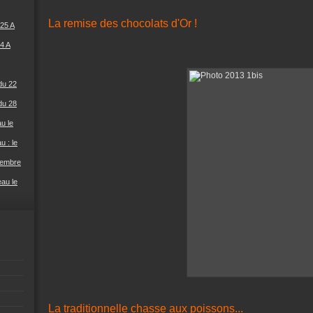
La remise des chocolats d'Or !
25 A
4 A
du 22
du 28
u le
u : le
cembre
eau le
La traditionnelle chasse aux poissons...