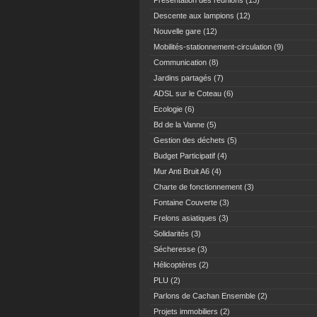
Présentation des réunions
(13)
Descente aux lampions
(12)
Nouvelle gare
(12)
Mobilités-stationnement-circulation
(9)
Communication
(8)
Jardins partagés
(7)
ADSL sur le Coteau
(6)
Ecologie
(6)
Bd de la Vanne
(5)
Gestion des déchets
(5)
Budget Participatif
(4)
Mur Anti Bruit A6
(4)
Charte de fonctionnement
(3)
Fontaine Couverte
(3)
Frelons asiatiques
(3)
Solidarités
(3)
Sécheresse
(3)
Hélicoptères
(2)
PLU
(2)
Parlons de Cachan Ensemble
(2)
Projets immobiliers
(2)