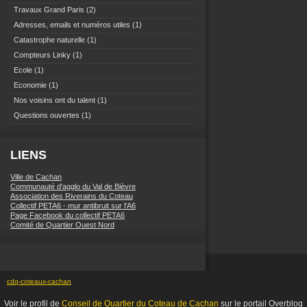
Travaux Grand Paris
(2)
Adresses, emails et numéros utiles
(1)
Catastrophe naturelle
(1)
Compteurs Linky
(1)
Ecole
(1)
Economie
(1)
Nos voisins ont du talent
(1)
Questions ouvertes
(1)
LIENS
Ville de Cachan
Communauté d'agglo du Val de Bièvre
Association des Riverains du Coteau
Collectif PETA6 - mur antibruit sur l'A6
Page Facebook du collectif PETA6
Comité de Quartier Ouest Nord
cdq-coteaux-cachan
Voir le profil de
Conseil de Quartier du Coteau de Cachan
sur le portail Overblog