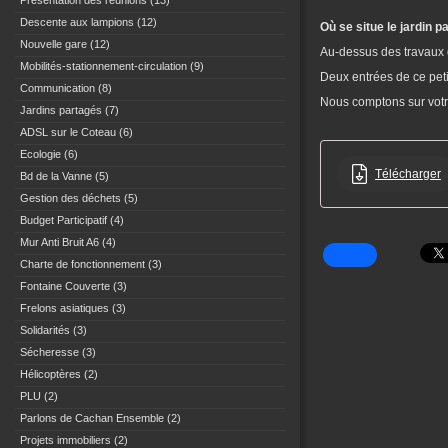
Présentation des réunions
(13)
Descente aux lampions
(12)
Où se situe le jardin 
Nouvelle gare
(12)
Au-dessus des travaux d
Mobilités-stationnement-circulation
(9)
Deux entrées de ce petit
Communication
(8)
Nous comptons sur votr
Jardins partagés
(7)
ADSL sur le Coteau
(6)
Ecologie
(6)
Télécharger
Bd de la Vanne
(5)
Gestion des déchets
(5)
Budget Participatif
(4)
Mur Anti Bruit A6
(4)
Charte de fonctionnement
(3)
Fontaine Couverte
(3)
Frelons asiatiques
(3)
Solidarités
(3)
Sécheresse
(3)
Hélicoptères
(2)
PLU
(2)
Parlons de Cachan Ensemble
(2)
Projets immobiliers
(2)