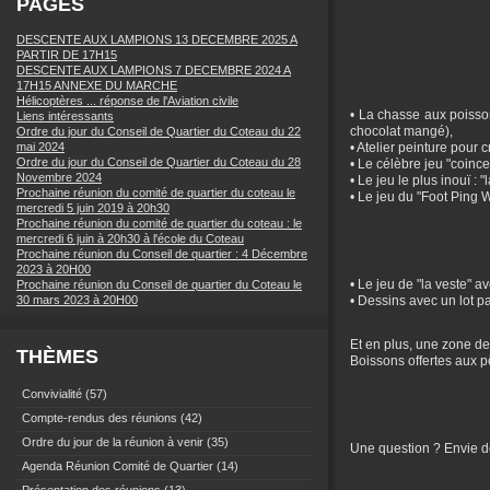
PAGES
DESCENTE AUX LAMPIONS 13 DECEMBRE 2025 A
PARTIR DE 17H15
DESCENTE AUX LAMPIONS 7 DECEMBRE 2024 A
17H15 ANNEXE DU MARCHE
Hélicoptères ... réponse de l'Aviation civile
• La chasse aux poisso
Liens intéressants
chocolat mangé),
Ordre du jour du Conseil de Quartier du Coteau du 22
mai 2024
• Atelier peinture pour
Ordre du jour du Conseil de Quartier du Coteau du 28
• Le célèbre jeu "coince
Novembre 2024
• Le jeu le plus inouï :
Prochaine réunion du comité de quartier du coteau le
• Le jeu du "Foot Ping W
mercredi 5 juin 2019 à 20h30
Prochaine réunion du comité de quartier du coteau : le
mercredi 6 juin à 20h30 à l'école du Coteau
Prochaine réunion du Conseil de quartier : 4 Décembre
2023 à 20H00
• Le jeu de "la veste"
Prochaine réunion du Conseil de quartier du Coteau le
30 mars 2023 à 20H00
• Dessins avec un lot p
Et en plus, une zone d
THÈMES
Boissons offertes aux 
Convivialité
(57)
Compte-rendus des réunions
(42)
Ordre du jour de la réunion à venir
(35)
Une question ? Envie d
Agenda Réunion Comité de Quartier
(14)